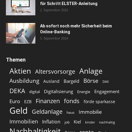
für Schritt ELSTER-Anleitung
2. September 2022
Ab sofort noch mehr Sicherheit beim
Online-Banking
5. September 2024
Themen
Aktien
Anlage
Altersvorsorge
Ausbildung
Börse
Bargeld
Ausland
DAX
DEKA
Digitalisierung
Engagement
digital
Energie
Finanzen
fonds
Euro
EZB
förde sparkasse
Geld
Geldanlage
Immobilie
haus
Immobilien
Inflation
Kiel
job
kinder
nachhaltig
Nachhaltigkeit
rente