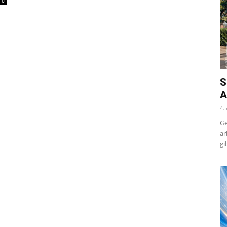
0
S
A
4.
Ge
ar
gi