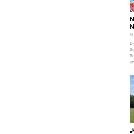
N
N
31
Di
Ge
Be
un
„