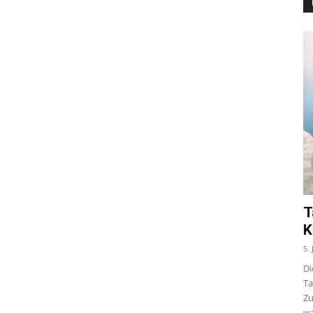
T
K
5.
Di
Ta
Zu
wa