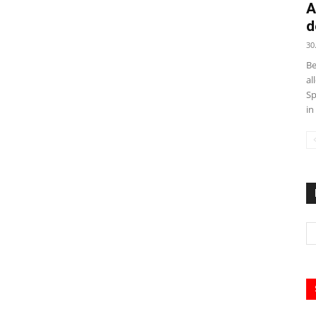
A
d
30
Be
al
Sp
in