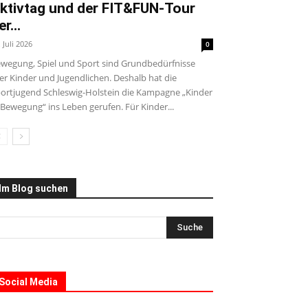
ktivtag und der FIT&FUN-Tour
er...
. Juli 2026
0
wegung, Spiel und Sport sind Grundbedürfnisse
ler Kinder und Jugendlichen. Deshalb hat die
ortjugend Schleswig-Holstein die Kampagne „Kinder
 Bewegung“ ins Leben gerufen. Für Kinder...
Im Blog suchen
Social Media