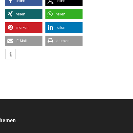
teilen
teilen
teilen
teilen
merken
teilen
E-Mail
drucken
hemen