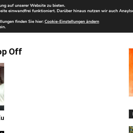
ng auf unserer Website zu bieten.
eitag, 07.08.2026
Zur Internet-Filiale der Förde Sparkasse
ite einwandfrei funktioniert. Darüber hinaus nutzen wir auch Anayl
llungen finden Sie hier:
Cookie-Einstellungen ändern
ELD
IHRE REGION
WERTPAPIERE
FIRMENKUNDEN
NA
in.
op Off
Zu