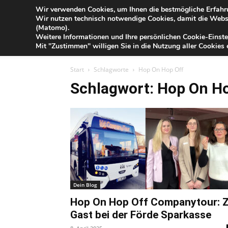
Blog
Wir verwenden Cookies, um Ihnen die bestmögliche Erfahru
Fr
Wir nutzen technisch notwendige Cookies, damit die Webse
der
(Matomo).
Förde
Weitere Informationen und Ihre persönlichen Cookie-Einste
Sparkasse
IHR G
Mit "Zustimmen" willigen Sie in die Nutzung aller Cookies e
Start
Schlagworte
Hop On Hop Off
Schlagwort: Hop On H
Dein Blog
Hop On Hop Off Companytour: 
Gast bei der Förde Sparkasse