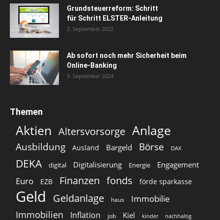
Grundsteuerreform: Schritt
für Schritt ELSTER-Anleitung
2. September 2022
Ab sofort noch mehr Sicherheit beim
Online-Banking
5. September 2024
Themen
Aktien
Anlage
Altersvorsorge
Ausbildung
Börse
Bargeld
Ausland
DAX
DEKA
Digitalisierung
Engagement
digital
Energie
Finanzen
fonds
Euro
EZB
förde sparkasse
Geld
Geldanlage
Immobilie
haus
Immobilien
Inflation
Kiel
job
kinder
nachhaltig